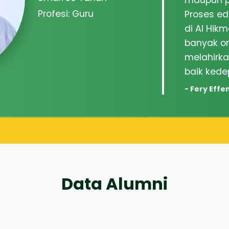
maupun pr
Profesi: Guru
Proses e
di Al Hik
banyak o
melahirk
baik kede
- Fery Effen
Data Alumni