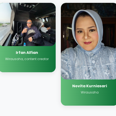
Irfan Alfian
Wirausaha, content creator
Novita Kurniasari
Wirausaha