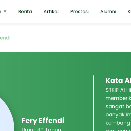
n
Berita
Artikel
Prestasi
Alumni
K
fendi
Kata A
STKIP Al 
memberik
sangat b
banyak i
Fery Effendi
kembang 
Umur: 30 Tahun