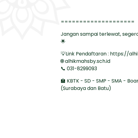
====================
Jangan sampai terlewat, segera
🌟
💡Link Pendaftaran : https://al
🌐 alhikmahsby.sch.id
📞 031-8299093
🏫 KBTK - SD - SMP - SMA - Boa
(Surabaya dan Batu)