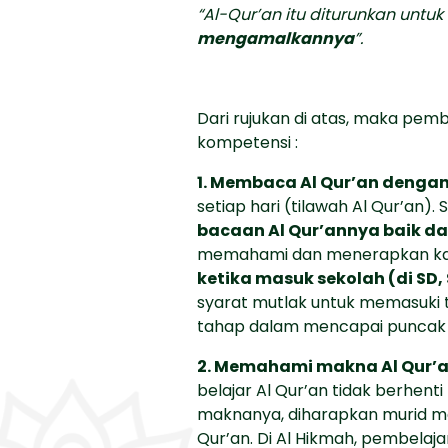
“Al-Qur’an itu diturunkan untu
mengamalkannya
”.
Dari rujukan di atas, maka pemb
kompetensi :
1. Membaca Al Qur’an dengan
setiap hari (tilawah Al Qur’an). 
bacaan Al Qur’annya baik da
memahami dan menerapkan kaid
ketika masuk sekolah (di SD,
syarat mutlak untuk memasuki
tahap dalam mencapai puncak 
2. Memahami makna Al Qur’a
belajar Al Qur’an tidak berh
maknanya, diharapkan murid mem
Qur’an. Di Al Hikmah, pembelaja