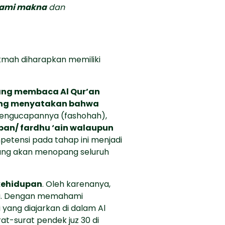
ami makna
dan
Hikmah diharapkan memiliki
ng membaca Al Qur’an
 yang menyatakan bahwa
 pengucapannya (fashohah),
ban/ fardhu ‘ain walaupun
etensi pada tahap ini menjadi
ang akan menopang seluruh
ehidupan
. Oleh karenanya,
ya. Dengan memahami
yang diajarkan di dalam Al
at-surat pendek juz 30 di