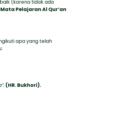
baik (karena tidak ada
n
Mata Pelajaran Al Qur’an
ikuti apa yang telah
:
a”.
(HR. Bukhori).