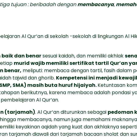
k tiga tujuan : beribadah dengan
membacanya
,
memah
elajaran Al Qur’an di sekolah -sekolah di lingkungan Al 
 baik dan benar
sesuai kaidah, dan memiliki akhlak
sena
Setiap
murid wajib memiliki sertifikat tartil Qur’an
n benar,
meliputi: membaca dengan tartil, fasih dalam
ah tajwid dan ghorib.
Kompetensi ini menjadi kewaji
 SMP, SMA) masih buta huruf hijaiyah.
Ketuntasan komp
 tahapan berikutnya, karena membaca adalah pondasi y
pembelajaran Al Qur’an.
n (tarjamah)
. Al Qur’an diturunkan sebagai
pedoman k
enti hingga membacanya, namun juga memahami maknan
iliki keyakinan aqidah yang kuat dan akhlaknya seperti 
ran tarjamah diawali dari tarjamah bacaan sholat dan sur