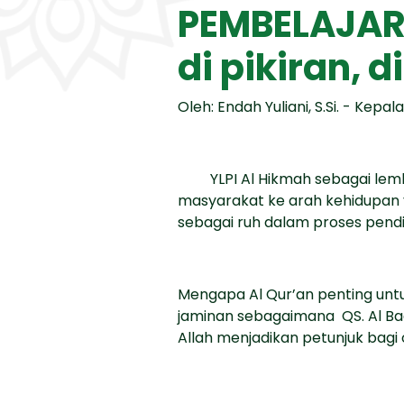
PEMBELAJARA
di pikiran, d
Oleh:
Endah Yuliani, S.Si. - Ke
YLPI Al Hikmah sebagai le
masyarakat ke arah kehidupan y
sebagai ruh dalam proses pendi
Mengapa Al Qur’an penting untu
jaminan sebagaimana QS. Al Baq
Allah menjadikan petunjuk bag