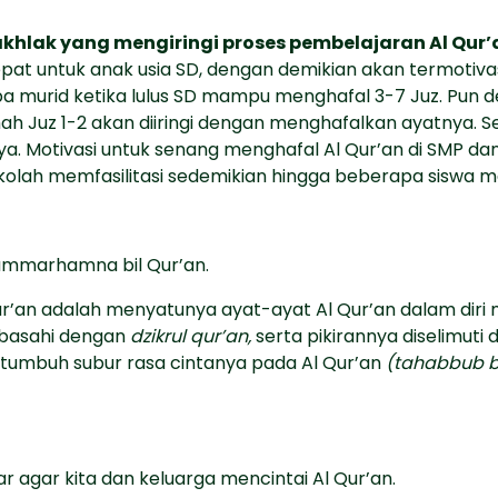
khlak yang mengiringi proses pembelajaran Al Qur’
pat untuk anak usia SD, dengan demikian akan termotiva
a murid ketika lulus SD mampu menghafal 3-7 Juz. Pun 
h Juz 1-2 akan diiringi dengan menghafalkan ayatnya. S
. Motivasi untuk senang menghafal Al Qur’an di SMP da
 sekolah memfasilitasi sedemikian hingga beberapa siswa
hummarhamna bil Qur’an.
r’an adalah menyatunya ayat-ayat Al Qur’an dalam diri 
dibasahi dengan
dzikrul qur’an,
serta pikirannya diselimuti
mbuh subur rasa cintanya pada Al Qur’an
(tahabbub bi
ar agar kita dan keluarga mencintai Al Qur’an.