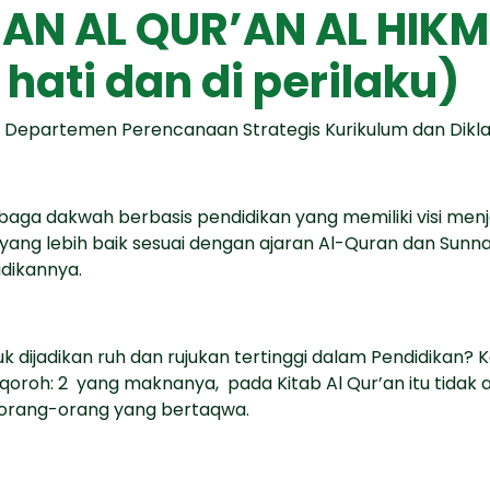
N AL QUR’AN AL HIKMAH
i hati dan di perilaku)
pala Departemen Perencanaan Strategis Kurikulum dan Dikl
mbaga dakwah berbasis pendidikan yang memiliki visi me
ang lebih baik sesuai dengan ajaran Al-Quran dan Sunna
dikannya.
k dijadikan ruh dan rujukan tertinggi dalam Pendidikan?
oroh: 2 yang maknanya, pada Kitab Al Qur’an itu tidak 
i orang-orang yang bertaqwa.